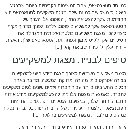
כמייסד סטארט-אפ, אחת המשימות הקריטיות ביותר שתבצע
היא גיוס משקיעים למיזם שלך. מצגת משקיעים לסטארטאפ היא
ההזדמנות שלך להציג את החזון, הפוטנציאל והערך של
הסטארט-אפ שלך למשקיעים פוטנציאליים. לפניך מדריך מקיף
כיצד להכין מצגת משקיעים בולטת ואיכותית המגדילה את
הסיכויים שלך לגייס מימון ולפתח את הסטארטאפ שלך. ראשית
– יהיה עליך להכיר היטב את קהל […]
טיפים לבניית מצגת למשקיעים
מצגת משקיעים משמשת לצורך הצגת מידע חיוני למשקיעים
בצורה אטרקטיבית, מהירה ומדויקת. למעשה, מדובר באחד
הכלים החשובים ביותר עבור חברות ויזמים שונים לגיוס משקיעים
לחברה. באמצעות מצגות אלו ניתן להציג למשקיעים מידע אודות
החברה, החזון שלה, הביצועים העסקיים והפיננסיים, התחזיות
הפוטנציאליות לצמיחה עתידית של החברה ועוד. בכתבה זו נסקור
כמה טיפים לבניית מצגת למשקיעים בחלוקה […]
כך תהפכו את מצגות החברה